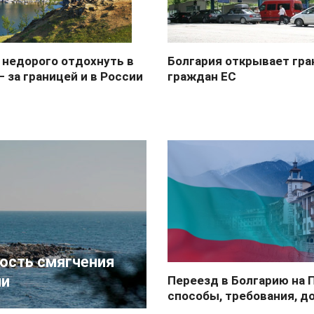
 недорого отдохнуть в
Болгария открывает гр
— за границей и в России
граждан ЕС
ость смягчения
ии
Переезд в Болгарию на
способы, требования, 