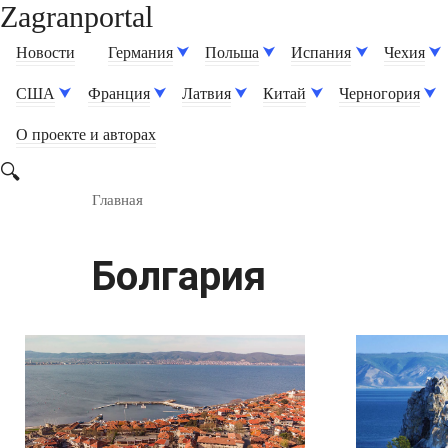
Zagranportal
Перейти
к
Новости
Германия
Польша
Испания
Чехия
контенту
США
Франция
Латвия
Китай
Черногория
О проекте и авторах
Главная
Болгария