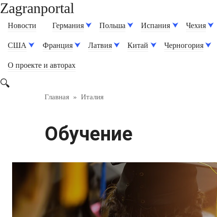
Zagranportal
Перейти
к
Новости
Германия
Польша
Испания
Чехия
контенту
США
Франция
Латвия
Китай
Черногория
О проекте и авторах
Главная
»
Италия
Обучение