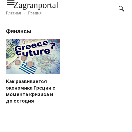
Zagranportal
Перейти
к
Главная
»
Греция
контенту
Финансы
Как развивается
экономика Греции с
момента кризиса и
до сегодня