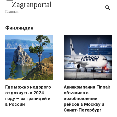
Zagranportal
Перейти
к
Главная
контенту
Финляндия
Где можно недорого
Авиакомпания Finnair
отдохнуть в 2024
объявила о
году — за границей и
возобновлении
в России
рейсов в Москву и
Санкт-Петербург