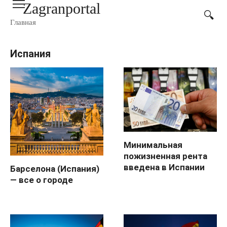
Zagranportal
Перейти
к
Главная
контенту
Испания
Минимальная
пожизненная рента
введена в Испании
Барселона (Испания)
— все о городе