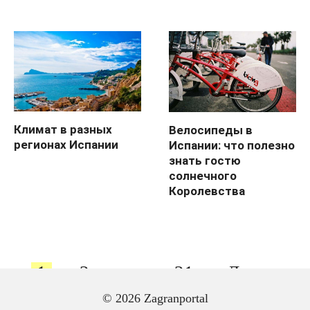
Климат в разных
Велосипеды в
регионах Испании
Испании: что полезно
знать гостю
солнечного
Королевства
Пагинация
1
2
…
21
Далее
записей
© 2026 Zagranportal