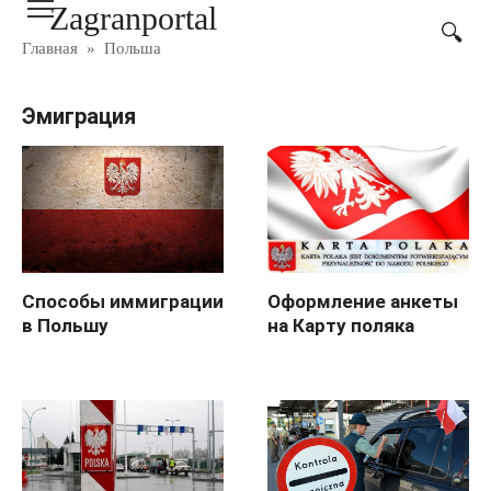
Zagranportal
Перейти
к
Главная
»
Польша
контенту
Эмиграция
Способы иммиграции
Оформление анкеты
в Польшу
на Карту поляка