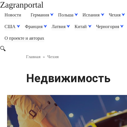
Zagranportal
Перейти
к
Новости
Германия
Польша
Испания
Чехия
контенту
США
Франция
Латвия
Китай
Черногория
О проекте и авторах
Главная
»
Чехия
Недвижимость