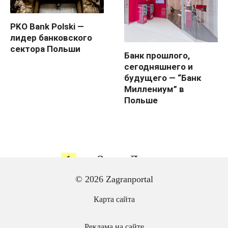
PKO Bank Polski —
лидер банковского
сектора Польши
Банк прошлого,
сегодняшнего и
будущего — “Банк
Миллениум” в
Польше
Пагинация
1
2
Далее
записей
© 2026 Zagranportal
Карта сайта
Реклама на сайте