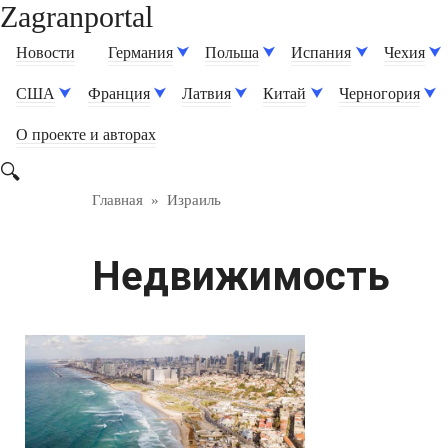
Zagranportal
Перейти
к
Новости
Германия
Польша
Испания
Чехия
контенту
США
Франция
Латвия
Китай
Черногория
О проекте и авторах
Главная
»
Израиль
Недвижимость