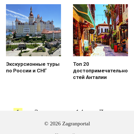
Экскурсионные туры
Топ 20
по России и СНГ
достопримечательно
стей Анталии
Пагинация
1
2
…
14
Далее
записей
© 2026 Zagranportal