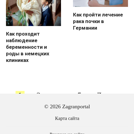
Как пройти лечение
рака почки в
Германии
Как проходит
наблюдение
беременности и
роды в немецких
клиниках
Пагинация
1
2
…
5
Далее
записей
© 2026 Zagranportal
Карта сайта