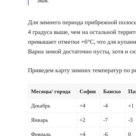
мая.
Для зимнего периода прибрежной полосы
4 градуса выше, чем на остальной террит
превышает отметки +6°С, что для купани
Варна зимой достаточно пусты, хотя и с
Приведем карту зимних температур по р
Месяцы/ города
София
Банско
Па
Декабрь
+4
-4
+1
Январь
+2
-7
-3
Февраль
+4
-6
0