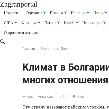
Zagranportal
Перейти
к
Новости
Германия
Польша
Испания
Чехия
контенту
США
Франция
Латвия
Китай
Черногория
О проекте и авторах
Главная
»
Болгария
»
Жизнь
Климат в Болгарии
многих отношения
Жизнь
Anna.Korol
0
3.6к.
Эту страну называют райским уголком, 