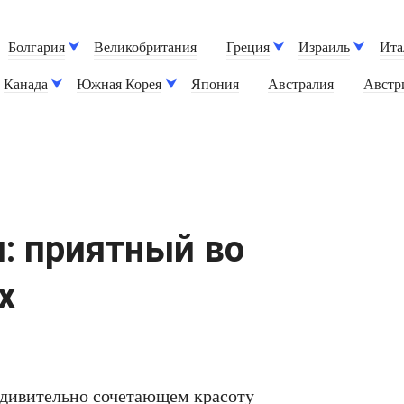
Болгария
Великобритания
Греция
Израиль
Ита
Канада
Южная Корея
Япония
Австралия
Австр
: приятный во
х
удивительно сочетающем красоту