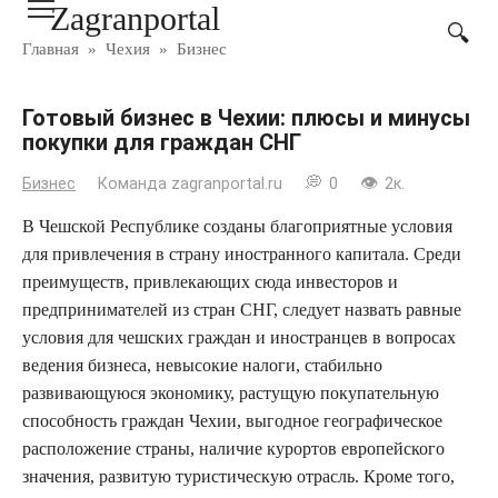
Zagranportal
Перейти
к
Главная
»
Чехия
»
Бизнес
контенту
Готовый бизнес в Чехии: плюсы и минусы
покупки для граждан СНГ
Бизнес
Команда zagranportal.ru
0
2к.
В Чешской Республике созданы благоприятные условия
для привлечения в страну иностранного капитала. Среди
преимуществ, привлекающих сюда инвесторов и
предпринимателей из стран СНГ, следует назвать равные
условия для чешских граждан и иностранцев в вопросах
ведения бизнеса, невысокие налоги, стабильно
развивающуюся экономику, растущую покупательную
способность граждан Чехии, выгодное географическое
расположение страны, наличие курортов европейского
значения, развитую туристическую отрасль. Кроме того,