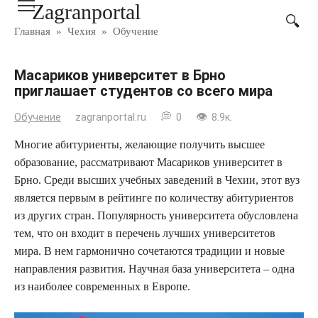
Zagranportal
Перейти
к
Главная
»
Чехия
»
Обучение
контенту
Масариков университет в Брно
приглашает студентов со всего мира
Обучение
zagranportal.ru
0
8.9к.
Многие абитуриенты, желающие получить высшее
образование, рассматривают Масариков университет в
Брно. Среди высших учебных заведений в Чехии, этот вуз
является первым в рейтинге по количеству абитуриентов
из других стран. Популярность университета обусловлена
тем, что он входит в перечень лучших университетов
мира. В нем гармонично сочетаются традиции и новые
направления развития. Научная база университета – одна
из наиболее современных в Европе.