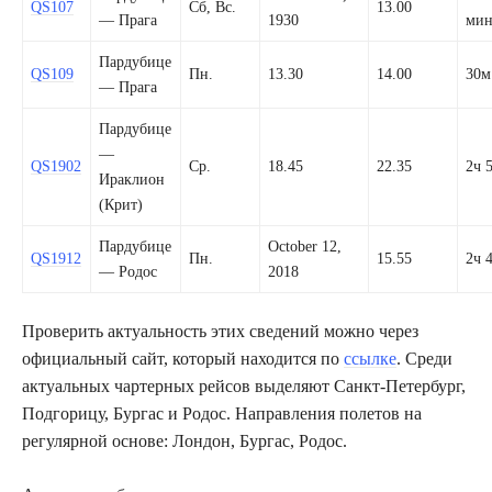
QS107
Сб, Вс.
13.00
— Прага
1930
ми
Пардубице
QS109
Пн.
13.30
14.00
30м
— Прага
Пардубице
—
QS1902
Ср.
18.45
22.35
2ч 
Ираклион
(Крит)
Пардубице
October 12,
QS1912
Пн.
15.55
2ч 
— Родос
2018
Проверить актуальность этих сведений можно через
официальный сайт, который находится по
ссылке
. Среди
актуальных чартерных рейсов выделяют Санкт-Петербург,
Подгорицу, Бургас и Родос. Направления полетов на
регулярной основе: Лондон, Бургас, Родос.