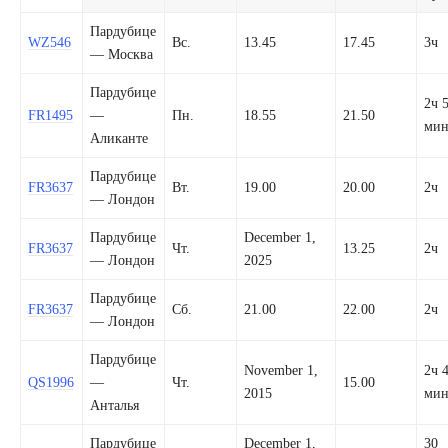
Пардубице
WZ546
Вс.
13.45
17.45
3ч
— Москва
Пардубице
2ч 
FR1495
—
Пн.
18.55
21.50
ми
Аликанте
Пардубице
FR3637
Вт.
19.00
20.00
2ч
— Лондон
Пардубице
December 1,
FR3637
Чт.
13.25
2ч
— Лондон
2025
Пардубице
FR3637
Сб.
21.00
22.00
2ч
— Лондон
Пардубице
November 1,
2ч 
QS1996
—
Чт.
15.00
2015
ми
Анталья
Пардубице
December 1,
30