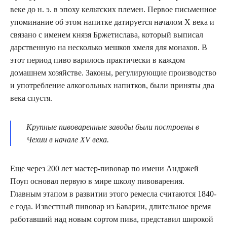
веке до н. э. в эпоху кельтских племен. Первое письменное
упоминание об этом напитке датируется началом X века и
связано с именем князя Бржетислава, который выписал
дарственную на несколько мешков хмеля для монахов. В
этот период пиво варилось практически в каждом
домашнем хозяйстве. Законы, регулирующие производство
и употребление алкогольных напитков, были приняты два
века спустя.
Крупные пивоваренные заводы были построены в
Чехии в начале XV века.
Еще через 200 лет мастер-пивовар по имени Андржей
Поуп основал первую в мире школу пивоварения.
Главным этапом в развитии этого ремесла считаются 1840-
е года. Известный пивовар из Баварии, длительное время
работавший над новым сортом пива, представил широкой