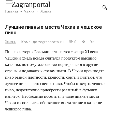
Zagranportal
Перейти
к
Главная
»
Чехия
»
Жизнь
контенту
Лучшие пивные места Чехии и чешское
пиво
Жизнь
Команда zagranportal.ru
0
1.9к.
Пивная история Богемии начинается с конца XI века.
Чешский хмель всегда считался продуктом высшего
качества, поэтому массово экспортировался в другие
страны и подавался к столам знати. В Чехии производят
пиво разной плотности, крепости, сорта и считают, что
лучшее пиво — это свежее пиво. Чтобы отведать чешское
пиво, недостаточно приобрести разлитый в бутылку
напиток. Необходимо посетить лучшие пивные места
Чехии и составить собственное впечатление о качестве
чешского пива.