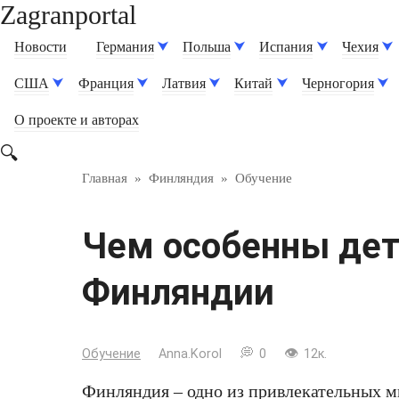
Zagranportal
Перейти
к
Новости
Германия
Польша
Испания
Чехия
контенту
США
Франция
Латвия
Китай
Черногория
О проекте и авторах
Главная
»
Финляндия
»
Обучение
Чем особенны дет
Финляндии
Обучение
Anna.Korol
0
12к.
Финляндия – одно из привлекательных м