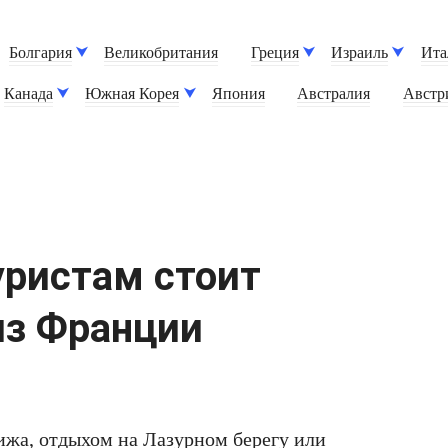
Болгария
Великобритания
Греция
Израиль
Ита
Канада
Южная Корея
Япония
Австралия
Австр
уристам стоит
из Франции
жа, отдыхом на Лазурном берегу или