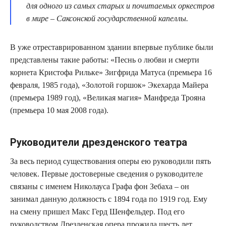
для одного из самых старых и почитаемых оркестров
в мире – Саксонской государственной капеллы.
В уже отреставрированном здании впервые публике были
представлены такие работы: «Песнь о любви и смерти
корнета Кристофа Рильке» Зигфрида Матуса (премьера 16
февраля, 1985 года), «Золотой горшок» Экехарда Майера
(премьера 1989 год), «Великая магия» Манфреда Трояна
(премьера 10 мая 2008 года).
Руководители дрезденского театра
За весь период существования оперы ею руководили пять
человек. Первые достоверные сведения о руководителе
связаны с именем Николауса Графа фон Зебаха – он
занимал данную должность с 1894 года по 1919 год. Ему
на смену пришел Макс Герд Шенфельдер. Под его
руководством Дрезденская опера прожила шесть лет.