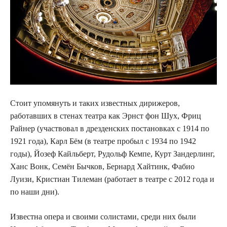
Стоит упомянуть и таких известных дирижеров,
работавших в стенах театра как Эрнст фон Шух, Фриц
Райнер (участвовал в дрезденских постановках с 1914 по
1921 года), Карл Бём (в театре пробыл с 1934 по 1942
годы), Йозеф Кайльберт, Рудольф Кемпе, Курт Зандерлинг,
Ханс Вонк, Семён Бычков, Бернард Хайтинк, Фабио
Луизи, Кристиан Тилеман (работает в театре с 2012 года и
по наши дни).
Известна опера и своими солистами, среди них были