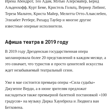
Ирена Абендрот, Тео Адам, Мэтью Алерсмайер, Бернд
Альденхофф, Курт Беме, Кристель Гольтц, Вернер Либинг,
Тереза Мальтен, Криста Майер, Мелитта Отто-Альвслебен,
Элизабет Ретберг, Рихард Таубер и многие другие
известные оперные исполнители.
Афиша театра в 2019 году
В 2019 году Дрезденская государственная опера
запланировала более 20 представлений в каждом месяце, а
это означает, что туристов и просто ценителей искусства
ждет незабываемый театральный сезон.
Уже в мае состоится премьера оперы «Сила судьбы»
Джузеппе Верди, а в июне зрителям предложат
насладиться также премьерной балетной постановкой «100
градусов» на музыку Дирка Хаунбриха и Людвига ван
Бетховена.