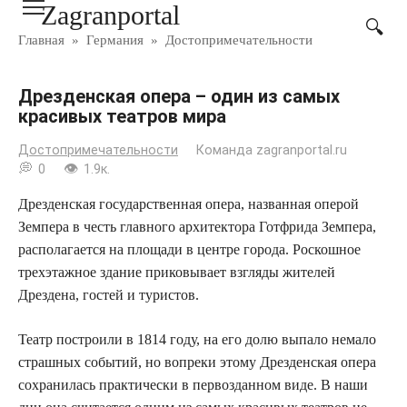
Zagranportal
Перейти
к
Главная
»
Германия
»
Достопримечательности
контенту
Дрезденская опера – один из самых
красивых театров мира
Достопримечательности
Команда zagranportal.ru
0
1.9к.
Дрезденская государственная опера, названная оперой
Земпера в честь главного архитектора Готфрида Земпера,
располагается на площади в центре города. Роскошное
трехэтажное здание приковывает взгляды жителей
Дрездена, гостей и туристов.
Театр построили в 1814 году, на его долю выпало немало
страшных событий, но вопреки этому Дрезденская опера
сохранилась практически в первозданном виде. В наши