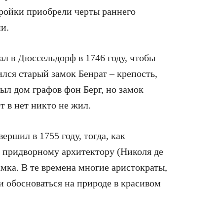
тройки приобрели черты раннего
и.
л в Дюссельдорф в 1746 году, чтобы
лся старый замок Бенрат – крепость,
был дом графов фон Берг, но замок
т в нет никто не жил.
ершил в 1755 году, тогда, как
у придворному архитектору (Николя де
амка. В те времена многие аристократы,
и обосноваться на природе в красивом