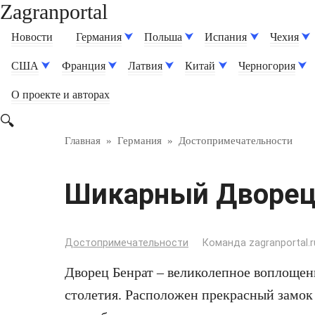
Zagranportal
Перейти
к
Новости
Германия
Польша
Испания
Чехия
контенту
США
Франция
Латвия
Китай
Черногория
О проекте и авторах
Главная
»
Германия
»
Достопримечательности
Шикарный Дворец
Достопримечательности
Команда zagranportal.r
Дворец Бенрат – великолепное воплощен
столетия. Расположен прекрасный замок 