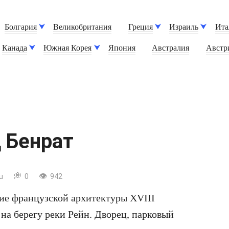
Болгария
Великобритания
Греция
Израиль
Ита
Канада
Южная Корея
Япония
Австралия
Австр
 Бенрат
u
0
942
ие французской архитектуры XVIII
на берегу реки Рейн. Дворец, парковый