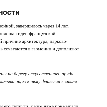
ности
ойной, завершилось через 14 лет.
воплощал идеи французской
й причине архитектура, парково-
сь сочетаются в гармонии и дополняют
ны на берегу искусственного пруда.
примыкающих к нему флигелей в стиле
 и его супруги, к ним даже примыкали