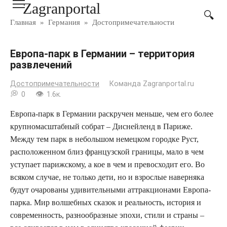
Zagranportal
Перейти
к
Главная
»
Германия
»
Достопримечательности
контенту
Европа-парк в Германии – территория
развлечений
Достопримечательности
Команда Zagranportal.ru
0
1.6к.
Европа-парк в Германии раскручен меньше, чем его более
крупномасштабный собрат – Диснейленд в Париже.
Между тем парк в небольшом немецком городке Руст,
расположенном близ французской границы, мало в чем
уступает парижскому, а кое в чем и превосходит его. Во
всяком случае, не только дети, но и взрослые наверняка
будут очарованы удивительными аттракционами Европа-
парка. Мир волшебных сказок и реальность, история и
современность, разнообразные эпохи, стили и страны –