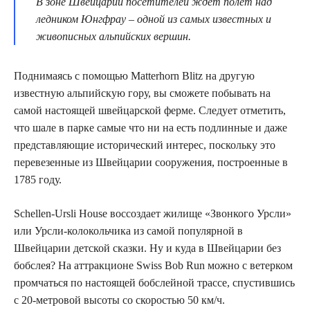
В зоне Швейцарии посетителей ждет полет над
ледником Юнгфрау – одной из самых известных и
живописных альпийских вершин.
Поднимаясь с помощью Matterhorn Blitz на другую
известную альпийскую гору, вы сможете побывать на
самой настоящей швейцарской ферме. Следует отметить,
что шале в парке самые что ни на есть подлинные и даже
представляющие исторический интерес, поскольку это
перевезенные из Швейцарии сооружения, построенные в
1785 году.
Schellen-Ursli House воссоздает жилище «Звонкого Урсли»
или Урсли-колокольчика из самой популярной в
Швейцарии детской сказки. Ну и куда в Швейцарии без
бобслея? На аттракционе Swiss Bob Run можно с ветерком
промчаться по настоящей бобслейной трассе, спустившись
с 20-метровой высоты со скоростью 50 км/ч.