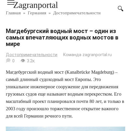
Zagranportal
Перейти
к
Главная
»
Германия
»
Достопримечательности
контенту
Магдебургский водный мост – один из
самых впечатляющих водных мостов в
мире
Достопримечательности
Команда zagranportal.ru
0
3.2к.
Магдебургский водный мост (Kanalbrücke Magdeburg) –
самый длинный судоходный мост Европы. Это
уникальное инженерное сооружение для передвижения
грузовых судов еще называют водным перекрестком. Его
масштабный проект планировался почти 80 лет, и только в
2003 году произошло торжественное открытие важного
для всей Германии речного пути.