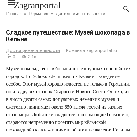
Zagranportal
Перейти
к
Главная
»
Германия
»
Достопримечательности
контенту
Сладкое путешествие: Музей шоколада в
Кёльне
Достопримечательности
Команда zagranportal.ru
0
3.1к.
Музеи шоколада есть в большинстве крупных европейских
городов. Но Schokoladenmuseum в Кёльне – заведение
особое. Этот музей хорошо известен не только в Германии,
но и в других странах Старого и Нового Света. Он входит
в число десяти самых популярных немецких музеев и
ежегодно принимает около 650 тысяч гостей из разных
стран мира. Любители сладостей, посещающие Германию,
стараются непременно посетить мир кёльнской
шоколадной сказки – и ничуть об этом не жалеют. Если вы