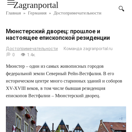
Zagranportal
Перейти
к
Главная
»
Германия
»
Достопримечательности
контенту
Мюнстерский дворец: прошлое и
настоящее епископской резиденции
Достопримечательности
Команда zagranportal.ru
0
1.4к.
Мюнстер – один из самых живописных городов
федеральной земли Северный Рейн-Вестфалия. В его
историческом центре много старинных зданий и соборов
XV-XVIII веков, в том числе бывшая резиденция
епископов Вестфалии – Мюнстерский дворец.