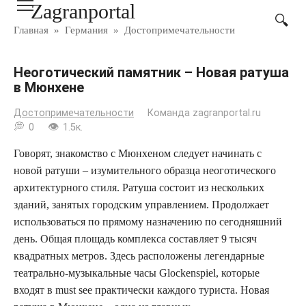
Zagranportal
Перейти
к
Главная
»
Германия
»
Достопримечательности
контенту
Неоготический памятник – Новая ратуша
в Мюнхене
Достопримечательности
Команда zagranportal.ru
0
1.5к.
Говорят, знакомство с Мюнхеном следует начинать с
новой ратуши – изумительного образца неоготического
архитектурного стиля. Ратуша состоит из нескольких
зданий, занятых городским управлением. Продолжает
использоваться по прямому назначению по сегодняшний
день. Общая площадь комплекса составляет 9 тысяч
квадратных метров. Здесь расположены легендарные
театрально-музыкальные часы Glockenspiel, которые
входят в must see практически каждого туриста. Новая