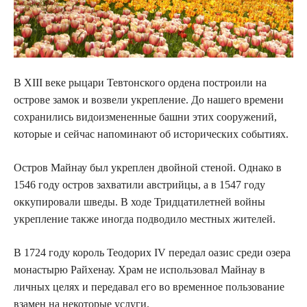
В XIII веке рыцари Тевтонского ордена построили на
острове замок и возвели укрепление. До нашего времени
сохранились видоизмененные башни этих сооружений,
которые и сейчас напоминают об исторических событиях.
Остров Майнау был укреплен двойной стеной. Однако в
1546 году остров захватили австрийцы, а в 1547 году
оккупировали шведы. В ходе Тридцатилетней войны
укрепление также иногда подводило местных жителей.
В 1724 году король Теодорих IV передал оазис среди озера
монастырю Райхенау. Храм не использовал Майнау в
личных целях и передавал его во временное пользование
взамен на некоторые услуги.