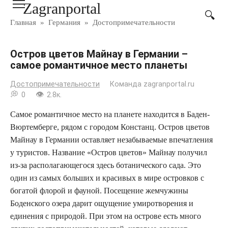
Zagranportal
Перейти
к
Главная
»
Германия
»
Достопримечательности
контенту
Остров цветов Майнау в Германии –
самое романтичное место планеты
Достопримечательности
Команда zagranportal.ru
0
2.8к.
Самое романтичное место на планете находится в Баден-
Вюртемберге, рядом с городом Констанц. Остров цветов
Майнау в Германии оставляет незабываемые впечатления
у туристов. Название «Остров цветов» Майнау получил
из-за располагающегося здесь ботанического сада. Это
один из самых больших и красивых в мире островков с
богатой флорой и фауной. Посещение жемчужины
Боденского озера дарит ощущение умиротворения и
единения с природой. При этом на острове есть много