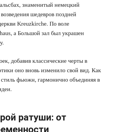
Хальсбах, знаменитый немецкий
 возведения шедевров поздней
церкви Kreuzkirche. По воле
haus, а Большой зал был украшен
у.
оек, добавив классические черты в
отики оно вновь изменило свой вид. Как
т стиль фьюжн, гармонично объединяя в
идеи.
рой ратуши: от
ременности