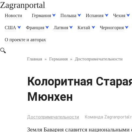
Zagranportal
Перейти
к
Новости
Германия
Польша
Испания
Чехия
контенту
США
Франция
Латвия
Китай
Черногория
О проекте и авторах
Главная
»
Германия
»
Достопримечательности
Колоритная Старая
Мюнхен
Достопримечательности
Команда Zagranportal.r
Земля Бавария славится национальными 