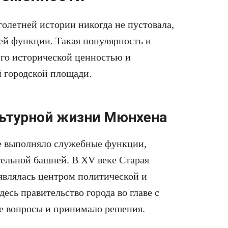
олетней истории никогда не пустовала,
ей функции. Такая популярность и
его исторической ценностью и
 городской площади.
льтурной жизни Мюнхена
е выполняло служебные функции,
тельной башней. В XV веке Старая
являлась центром политической и
есь правительство города во главе с
е вопросы и принимало решения.