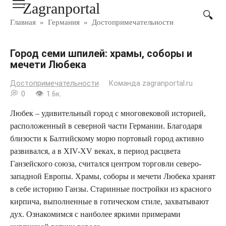
Zagranportal
Перейти
к
Главная
»
Германия
»
Достопримечательности
контенту
Город семи шпилей: храмы, соборы и
мечети Любека
Достопримечательности
Команда zagranportal.ru
0
1.6к.
Любек – удивительный город с многовековой историей,
расположенный в северной части Германии. Благодаря
близости к Балтийскому морю портовый город активно
развивался, а в XIV-XV веках, в период расцвета
Ганзейского союза, считался центром торговли северо-
западной Европы. Храмы, соборы и мечети Любека хранят
в себе историю Ганзы. Старинные постройки из красного
кирпича, выполненные в готическом стиле, захватывают
дух. Ознакомимся с наиболее яркими примерами