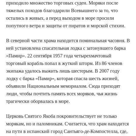
приходило множество торговых суден. Моряки после
тяжелых походов благодарили Всевышнего за то, что
остались в живых, а перед выходом в море просили
попутного ветра и защиты от пиратов и морской стихии.
В северной части храма находится поминальная часовня. В
ней установлена спасательная лодка с затонувшего барка
«Памир». 22 сентября 1957 года четырехмачтовый
торговый корабль попал в жуткий шторм. Из 86 членов
экипажа удалось выжить лишь шестерым. В 2007 году
лодку с барка «Памир», которая спасла шесть жизней,
объявили Национальным мемориалом. Сюда приходят
люди, чтобы почтить память всех моряков, чья жизнь
трагически оборвалась в море.
Церковь Святого Якоба покровительствует не только
морякам, но и паломникам. Считается, что храм находится
на пути в испанский город Сантьяго-де-Компостелла, где,