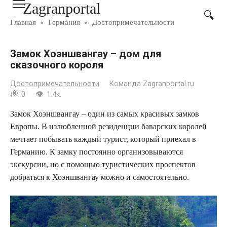
Zagranportal
Перейти
к
Главная
»
Германия
»
Достопримечательности
контенту
Замок Хоэншвангау – дом для
сказочного короля
Достопримечательности
Команда Zagranportal.ru
0
1.4к.
Замок Хоэншвангау – один из самых красивых замков
Европы. В излюбленной резиденции баварских королей
мечтает побывать каждый турист, который приехал в
Германию. К замку постоянно организовываются
экскурсии, но с помощью туристических проспектов
добраться к Хоэншвангау можно и самостоятельно.