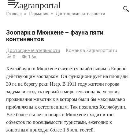
Zagranportal
Перейти
к
Главная
»
Германия
»
Достопримечательности
контенту
Зоопарк в Мюнхене – фауна пяти
континентов
Достопримечательности
Команда Zagranportal.ru
0
1.6к.
Хеллабрунн в Мюнхене считается наибольшим в Европе
действующим зоопарком. Он функционирует на площади
39 га на берегу реки Изар. В 1911 году жители города
задумали создать первый в мире гео-зоопарк, условия
проживания животных в котором были бы максимально
приближены к естественным. Так появился Хеллабрунн.
Уже более ста лет зоопарк в Мюнхене входит в топ
объектов по посещаемости туристами, ежегодно к
животным приходят более 1,5 млн гостей.