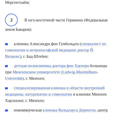
Мергентхайм;
В юго-восточной части Германии (Федеральная
земля Бавария):
клиника Александра фон Гумбольдта (
специалист по
гомеопатии и антропософской медицине доктор Й.
Вилкенс
), г. Бад-Штебен;
детская поликлиника доктора фон Хаунера
больницы
при
Мюнхенском университете (Ludwig-Maximillians-
Universität)
, г. Мюнхен;
специализированная клиника в области внутренней
медицины, натуропатии и гомеопатии
в клинике Мюнхен
Харлахинг, г. Мюнхен;
некоммерческая
клиника Вальдхауса Деринген
, центр