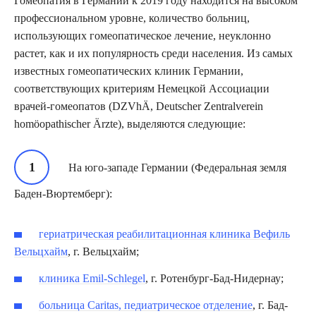
Гомеопатия в Германии к 2019 году находится на высоком
профессиональном уровне, количество больниц,
использующих гомеопатическое лечение, неуклонно
растет, как и их популярность среди населения. Из самых
известных гомеопатических клиник Германии,
соответствующих критериям Немецкой Ассоциации
врачей-гомеопатов (DZVhÄ, Deutscher Zentralverein
homöopathischer Ärzte), выделяются следующие:
На юго-западе Германии (Федеральная земля
Баден-Вюртемберг):
гериатрическая реабилитационная клиника Вефиль
Вельцхайм
, г. Вельцхайм;
клиника Emil-Schlegel
, г. Ротенбург-Бад-Нидернау;
больница Caritas, педиатрическое отделение
, г. Бад-