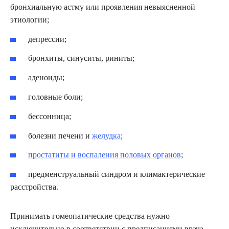
бронхиальную астму или проявления невыясненной
этиологии;
депрессии;
бронхиты, синуситы, риниты;
аденоиды;
головные боли;
бессонница;
болезни печени и
желудка
;
простатиты и воспаления половых органов
;
предменструальный синдром и климактерические
расстройства.
Принимать гомеопатические средства нужно
исключительно в соответствии с предписаниями врача,