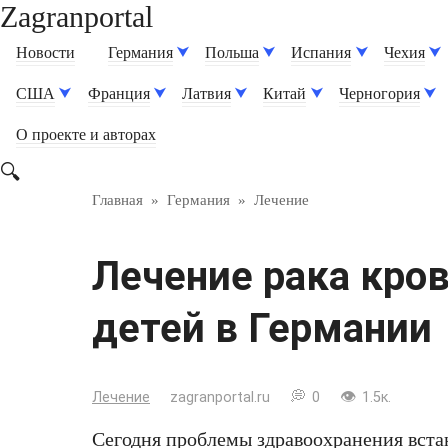
Zagranportal
Перейти
к
Новости
Германия
Польша
Испания
Чехия
контенту
США
Франция
Латвия
Китай
Черногория
О проекте и авторах
Главная
»
Германия
»
Лечение
Лечение рака кров
детей в Германии
Лечение
zagranportal.ru
0
1.5к.
Сегодня проблемы здравоохранения вста