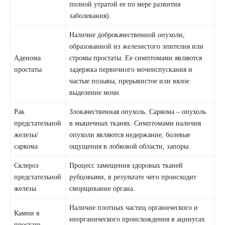
полной утратой ее по мере развития
заболевания).
Наличие доброкачественной опухоли,
образованной из железистого эпителия или
Аденома
стромы простаты. Ее симптомами являются
простаты
задержка первичного мочеиспускания и
частые позывы, прерывистое или вялое
выделение мочи.
Рак
Злокачественная опухоль. Саркома – опухоль
предстательной
в мышечных тканях. Симптомами наличия
железы/
опухоли являются недержание, болевые
саркома
ощущения в лобковой области, запоры.
Склероз
Процесс замещения здоровых тканей
предстательной
рубцовыми, в результате чего происходит
железы
сморщивание органа.
Наличие плотных частиц органического и
Камни в
неорганического происхождения в ацинусах
простате