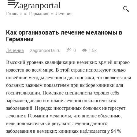
Zagranportal
Перейти
к
Главная
»
Германия
»
Лечение
контенту
Как организовать лечение меланомы в
Германии
Лечение
zagranportal.ru
0
1.5к.
Высокий уровень квалификации немецких врачей широко
известен во всем мире. В этой стране используют только
новейшие методы лечения и диагностики, что является для
больных важным показателем при выборе клиники для
госпитализации. Немецкие специалисты хорошо себя
зарекомендовали и в плане лечения онкологических
заболеваний. Нередко иностранных больных интересует
лечение в Германии меланомы, что вполне объяснимо,
ведь положительный результат лечения данного
заболевания в немецких клиниках наблюдается у 94 %