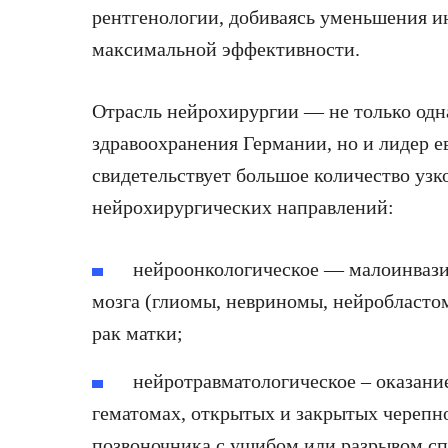
рентгенологии, добиваясь уменьшения и
максимальной эффективности.
Отрасль нейрохирургии — не только одн
здравоохранения Германии, но и лидер 
свидетельствует большое количество уз
нейрохирургических направлений:
нейроонкологическое — малоинвазив
мозга (глиомы, невриномы, нейробласто
рак матки;
нейротравматологическое – оказани
гематомах, открытых и закрытых черепн
позвоночника с ушибом или разрывом сп