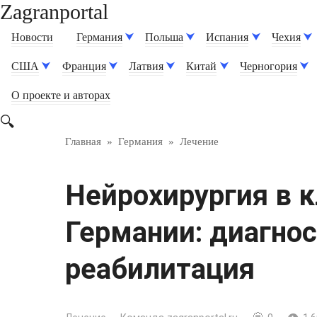
Zagranportal
Перейти
к
Новости
Германия
Польша
Испания
Чехия
контенту
США
Франция
Латвия
Китай
Черногория
О проекте и авторах
Главная
»
Германия
»
Лечение
Нейрохирургия в 
Германии: диагнос
реабилитация