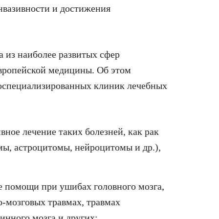
нвазивности и достижения
а из наиболее развитых сфер
европейской медицины. Об этом
коспециализированных клиник лечебных
ное лечение таких болезней, как рак
мы, астроцитомы, нейроцитомы и др.),
е помощи при ушибах головного мозга,
о-мозговых травмах, травмах
инного мозга и других;