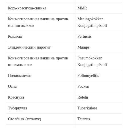
Корь-краснуха-свинка
MMR
Конъюгированная вакцина против
Meningokokken
менингококков
Konjugatimpfstoff
Коклюш
Pertussis
Эпидемический паротит
Mumps
Конъюгированная вакцина против
Pneumokokken
пневмококков
Konjugatimpfstoff
Полиомиелит
Poliomyelitis
Оспа
Pocken
Краснуха
Röteln
Туберкулез
Tuberkulose
Столбняк (тетанус)
Tetanus