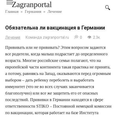
Zagranportal
Перейти
к
Главная
»
Германия
»
Лечение
контенту
Обязательна ли вакцинация в Германии
Лечение
Команда zagranportal.ru
0
2.3к.
Прививать или не прививать? Этим вопросом задаются
все родители, когда малыш подрастает до определенного
возраста. Многие российские семьи полагают, что на
европейской части континента такая практика не принята,
а потому, равняясь на Запад, оказываются перед огромным
выбором – дать ребенку переболеть и выработать
иммунитет (что не во всех случаях заканчивается
благополучно) или все же защитить его от опасных
последствий. Прививки в Германии находятся в сфере
ответственности STIKO – Постоянной немецкой комиссии
по вакцинации, которая работает на базе Института