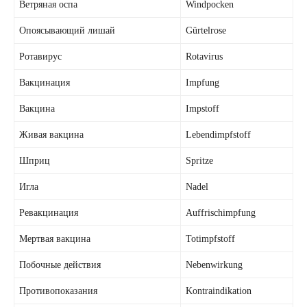
Ветряная оспа
Windpocken
Опоясывающий лишай
Gürtelrose
Ротавирус
Rotavirus
Вакцинация
Impfung
Вакцина
Impstoff
Живая вакцина
Lebendimpfstoff
Шприц
Spritze
Игла
Nadel
Ревакцинация
Auffrischimpfung
Мертвая вакцина
Totimpfstoff
Побочные действия
Nebenwirkung
Противопоказания
Kontraindikation