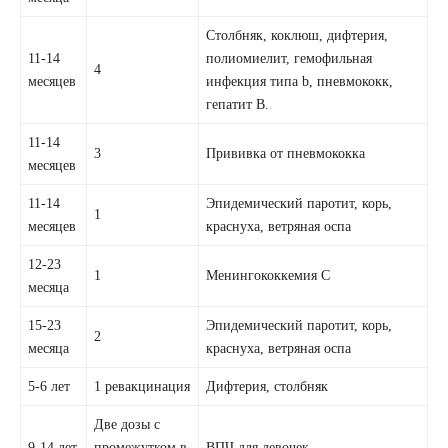
Столбняк, коклюш, дифтерия,
11-14
полиомиелит, гемофильная
4
месяцев
инфекция типа b, пневмококк,
гепатит В.
11-14
3
Прививка от пневмококка
месяцев
11-14
Эпидемический паротит, корь,
1
месяцев
краснуха, ветряная оспа
12-23
1
Менингококкемия С
месяца
15-23
Эпидемический паротит, корь,
2
месяца
краснуха, ветряная оспа
5-6 лет
1 ревакцинация
Дифтерия, столбняк
Две дозы с
9-14 лет
промежутком в
ВПЧ для девочек