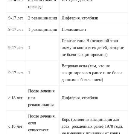
полгода
9-17 лет
2 ревакцинация
Дифтерия, столбняк
9-17 лет
1 ревакцинация
Полиомиелит
Гепатит типа В (основной этап
9-17 лет
1
иммунизации всех детей, которые
не были вакцинированы)
Ветряная оспа (тем, кто не
9-17 лет
1
вакцинировался ранее и не болел
данным заболеванием)
После лечения
с 18 лет
или
Дифтерия, столбняк
ревакцинация
После лечения,
Корь (основная вакцинация для
если
с 18 лет
всех, рожденных ранее 1970 года,
существует
не имеющих прививки от кори).