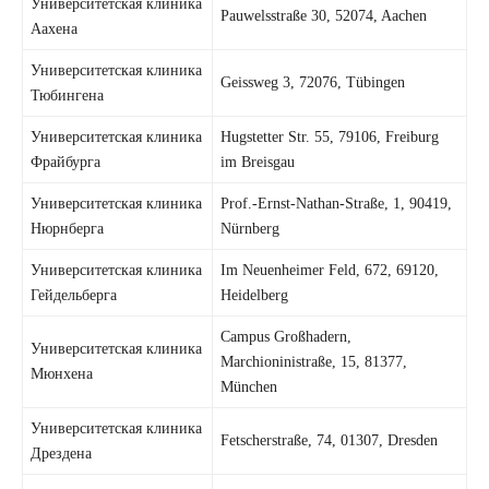
Университетская клиника
Pauwelsstraße 30, 52074, Aachen
Аахена
Университетская клиника
Geissweg 3, 72076, Tübingen
Тюбингена
Университетская клиника
Hugstetter Str. 55, 79106, Freiburg
Фрайбурга
im Breisgau
Университетская клиника
Prof.-Ernst-Nathan-Straße, 1, 90419,
Нюрнберга
Nürnberg
Университетская клиника
Im Neuenheimer Feld, 672, 69120,
Гейдельберга
Heidelberg
Campus Großhadern,
Университетская клиника
Marchioninistraße, 15, 81377,
Мюнхена
München
Университетская клиника
Fetscherstraße, 74, 01307, Dresden
Дрездена