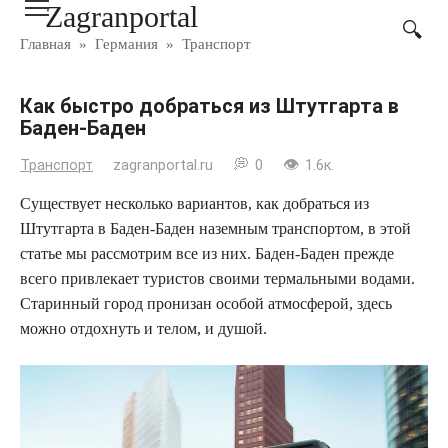
Zagranportal
Перейти
к
Главная
»
Германия
»
Транспорт
контенту
Как быстро добраться из Штутгарта в
Баден-Баден
Транспорт
zagranportal.ru
0
1.6к.
Существует несколько вариантов, как добраться из
Штутгарта в Баден-Баден наземным транспортом, в этой
статье мы рассмотрим все из них. Баден-Баден прежде
всего привлекает туристов своими термальными водами.
Старинный город пронизан особой атмосферой, здесь
можно отдохнуть и телом, и душой.