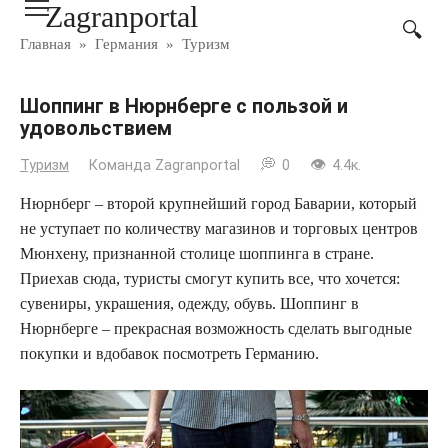
Zagranportal
Перейти
к
Главная
»
Германия
»
Туризм
контенту
Шоппинг в Нюрнберге с пользой и
удовольствием
Туризм
Команда Zagranportal
0
4.4к.
Нюрнберг – второй крупнейший город Баварии, который
не уступает по количеству магазинов и торговых центров
Мюнхену, признанной столице шоппинга в стране.
Приехав сюда, туристы смогут купить все, что хочется:
сувениры, украшения, одежду, обувь. Шоппинг в
Нюрнберге – прекрасная возможность сделать выгодные
покупки и вдобавок посмотреть Германию.