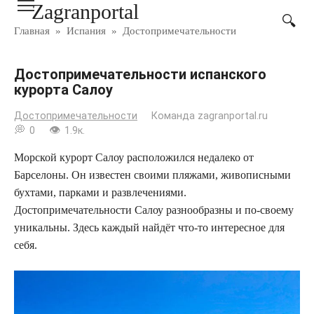
Zagranportal
Перейти
к
Главная
»
Испания
»
Достопримечательности
контенту
Достопримечательности испанского
курорта Салоу
Достопримечательности
Команда zagranportal.ru
0
1.9к.
Морской курорт Салоу расположился недалеко от
Барселоны. Он известен своими пляжами, живописными
бухтами, парками и развлечениями.
Достопримечательности Салоу разнообразны и по-своему
уникальны. Здесь каждый найдёт что-то интересное для
себя.