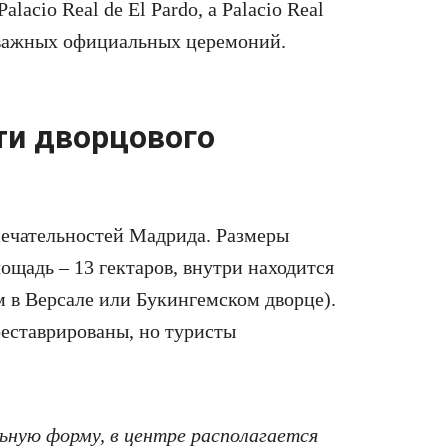
lacio Real de El Pardo, а Palacio Real
 важных официальных церемоний.
ти дворцового
имечательностей Мадрида. Размеры
щадь – 13 гектаров, внутри находится
ем в Версале или Букингемском дворце).
реставрированы, но туристы
ьную форму, в центре располагается