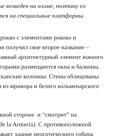
ие возведен на холме, поэтому со
тся на специальные платформы.
арокко с элементами рококо и
н получил свое второе название –
 Главный архитектурный элемент южного
оторыми размещаются окна и балконы.
осканские колонны. Стены облицованы
 из мрамора и белого кольменарского
южной стороне и “смотрит” на
e la Armería). С противоположной
кает здание неоготического собора