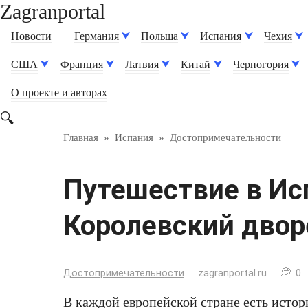
Zagranportal
Перейти
к
Новости
Германия
Польша
Испания
Чехия
контенту
США
Франция
Латвия
Китай
Черногория
О проекте и авторах
Главная
»
Испания
»
Достопримечательности
Путешествие в Ис
Королевский двор
Достопримечательности
zagranportal.ru
0
В каждой европейской стране есть исто