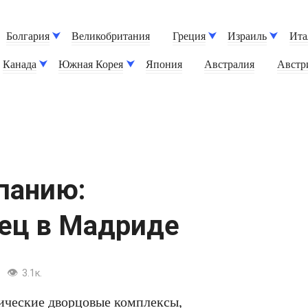
Болгария
Великобритания
Греция
Израиль
Ита
Канада
Южная Корея
Япония
Австралия
Австр
панию:
ец в Мадриде
3.1к.
рические дворцовые комплексы,