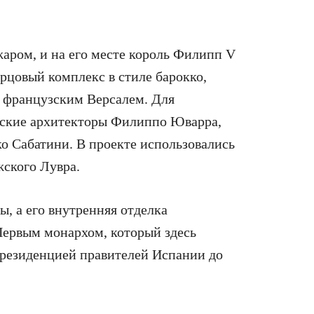
аром, и на его месте король Филипп V
рцовый комплекс в стиле барокко,
с французским Версалем. Для
нские архитекторы Филиппо Юварра,
о Сабатини. В проекте использовались
жского Лувра.
ы, а его внутренняя отделка
Первым монархом, который здесь
л резиденцией правителей Испании до