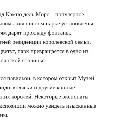
сад Кампо дель Моро – популярное
льшом живописном парке установлены
стям дарят прохладу фонтаны,
етней резиденции королевской семьи.
цветут, парк превращается в одно из
спанской столицы.
ся павильон, в котором открыт Музей
андо, коляски и другие конные
ских королей. Некоторые экспонаты
 экспозиции можно увидеть изысканные
оны.