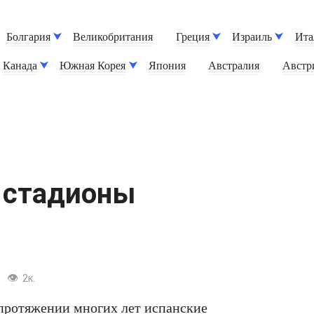
Болгария
Великобритания
Греция
Израиль
Ита
Канада
Южная Корея
Япония
Австралия
Австр
 стадионы
2к.
 протяжении многих лет испанские