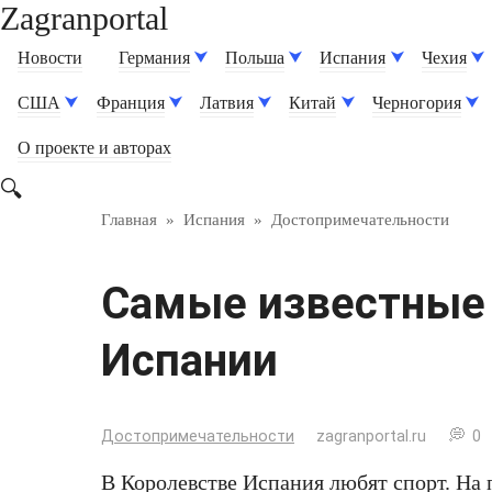
Zagranportal
Перейти
к
Новости
Германия
Польша
Испания
Чехия
контенту
США
Франция
Латвия
Китай
Черногория
О проекте и авторах
Главная
»
Испания
»
Достопримечательности
Самые известные
Испании
Достопримечательности
zagranportal.ru
0
В Королевстве Испания любят спорт. На