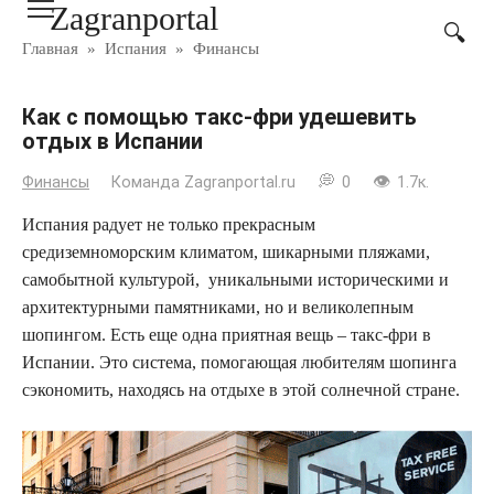
Zagranportal
Перейти
к
Главная
»
Испания
»
Финансы
контенту
Как с помощью такс-фри удешевить
отдых в Испании
Финансы
Команда Zagranportal.ru
0
1.7к.
Испания радует не только прекрасным
средиземноморским климатом, шикарными пляжами,
самобытной культурой, уникальными историческими и
архитектурными памятниками, но и великолепным
шопингом. Есть еще одна приятная вещь – такс-фри в
Испании. Это система, помогающая любителям шопинга
сэкономить, находясь на отдыхе в этой солнечной стране.