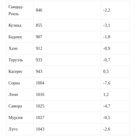
Сьюдад-
846
-2,2
Реаль
Куэнка
855
-3,1
Бадахос
907
-1,8
Хаэн
912
-0,9
Теруэль
933
-0,7
Касерес
943
0,5
Сориа
1004
-7,6
Леон
1016
1,2
Самора
1025
-4,7
Мурсия
1027
-0,5
Луго
1043
-2,6