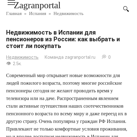
Zagranportal
Перейти
к
Главная
»
Испания
»
Недвижимость
контенту
Недвижимость в Испании для
пенсионеров из России: как выбрать и
стоит ли покупать
Недвижимость
Команда zagranportal.ru
0
2.5к.
Современный мир открывает новые возможности для
людей пожилого возраста, поэтому многие российские
пенсионеры сегодня не желают проводить время у
телевизора или на даче. Распространенным явлением
стали активные путешествия наших соотечественников
пенсионного возраста по всему миру и даже переезд их в
другую страну. Очень популярна у граждан РФ Испания.
Привлекают не только комфортные условия проживания,
но и вполне доступная недвижимость в Испании для