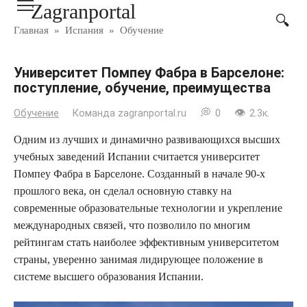
Zagranportal
Перейти
к
Главная
»
Испания
»
Обучение
контенту
Университет Помпеу Фабра в Барселоне:
поступление, обучение, преимущества
Обучение
Команда zagranportal.ru
0
2.3к.
Одним из лучших и динамично развивающихся высших
учебных заведений Испании считается университет
Помпеу Фабра в Барселоне. Созданный в начале 90-х
прошлого века, он сделал основную ставку на
современные образовательные технологии и укрепление
международных связей, что позволило по многим
рейтингам стать наиболее эффективным университетом
страны, уверенно занимая лидирующее положение в
системе высшего образования Испании.