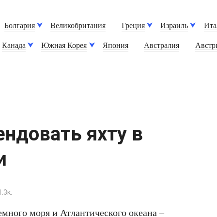
Болгария
Великобритания
Греция
Израиль
Ита
Канада
Южная Корея
Япония
Австралия
Австр
ендовать яхту в
и
1.3к.
много моря и Атлантического океана –