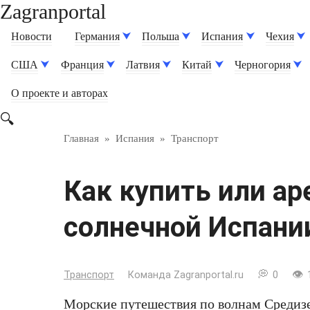
Zagranportal
Перейти
к
Новости
Германия
Польша
Испания
Чехия
контенту
США
Франция
Латвия
Китай
Черногория
О проекте и авторах
Главная
»
Испания
»
Транспорт
Как купить или ар
солнечной Испани
Транспорт
Команда Zagranportal.ru
0
Морские путешествия по волнам Средизе