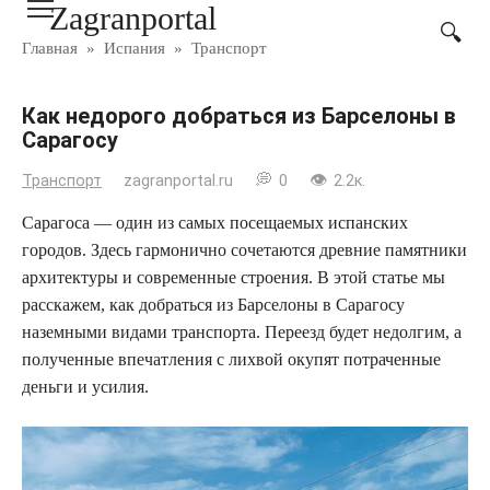
Zagranportal
Перейти
к
Главная
»
Испания
»
Транспорт
контенту
Как недорого добраться из Барселоны в
Сарагосу
Транспорт
zagranportal.ru
0
2.2к.
Сарагоса — один из самых посещаемых испанских
городов. Здесь гармонично сочетаются древние памятники
архитектуры и современные строения. В этой статье мы
расскажем, как добраться из Барселоны в Сарагосу
наземными видами транспорта. Переезд будет недолгим, а
полученные впечатления с лихвой окупят потраченные
деньги и усилия.