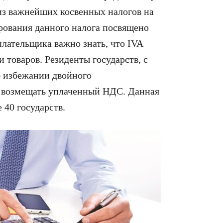
из важнейших косвенных налогов на
рования данного налога посвящено
плательщика важно знать, что IVA
 товаров. Резиденты государств, с
б избежании двойного
т возмещать уплаченный НДС. Данная
 40 государств.