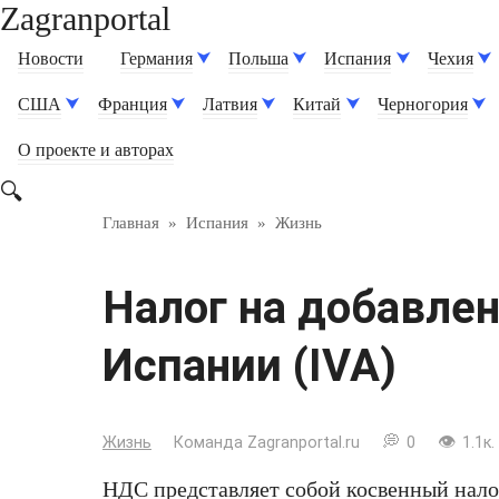
Zagranportal
Перейти
к
Новости
Германия
Польша
Испания
Чехия
контенту
США
Франция
Латвия
Китай
Черногория
О проекте и авторах
Главная
»
Испания
»
Жизнь
Налог на добавле
Испании (IVA)
Жизнь
Команда Zagranportal.ru
0
1.1к.
НДС представляет собой косвенный налог