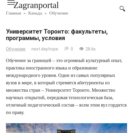
Zagranportal
Перейти
к
Главная
»
Канада
»
Обучение
контенту
Университет Торонто: факультеты,
программы, условия
Обучение
next.day.hope
0
28.6к.
Обучение за границей – это огромный культурный опыт,
практика иностранного языка и образование
международного уровня. Один из самых популярных
вузов в мире, в который стремятся абитуриенты из
множества стран – Университет Торонто. Множество
научных открытий, передовая технологическая база,
отличный педагогический состав – всем этим вуз гордится
по праву.