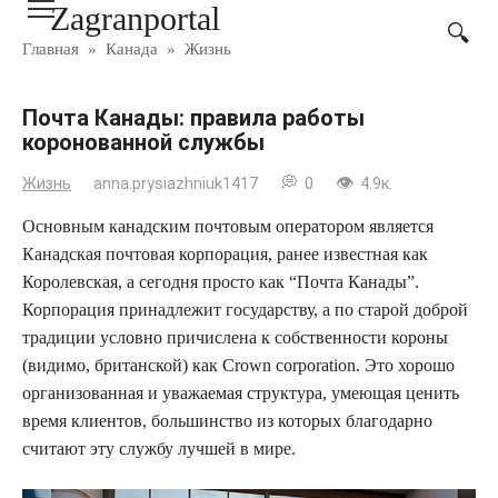
Zagranportal
Перейти
к
Главная
»
Канада
»
Жизнь
контенту
Почта Канады: правила работы
коронованной службы
Жизнь
anna.prysiazhniuk1417
0
4.9к.
Основным канадским почтовым оператором является
Канадская почтовая корпорация, ранее известная как
Королевская, а сегодня просто как “Почта Канады”.
Корпорация принадлежит государству, а по старой доброй
традиции условно причислена к собственности короны
(видимо, британской) как Crown corporation. Это хорошо
организованная и уважаемая структура, умеющая ценить
время клиентов, большинство из которых благодарно
считают эту службу лучшей в мире.