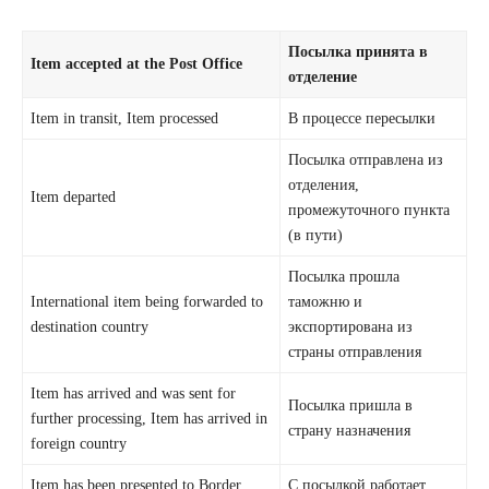
Посылка принята в
Item accepted at the Post Office
отделение
Item in transit, Item processed
В процессе пересылки
Посылка отправлена из
отделения,
Item departed
промежуточного пункта
(в пути)
Посылка прошла
International item being forwarded to
таможню и
destination country
экспортирована из
страны отправления
Item has arrived and was sent for
Посылка пришла в
further processing, Item has arrived in
страну назначения
foreign country
Item has been presented to Border
С посылкой работает